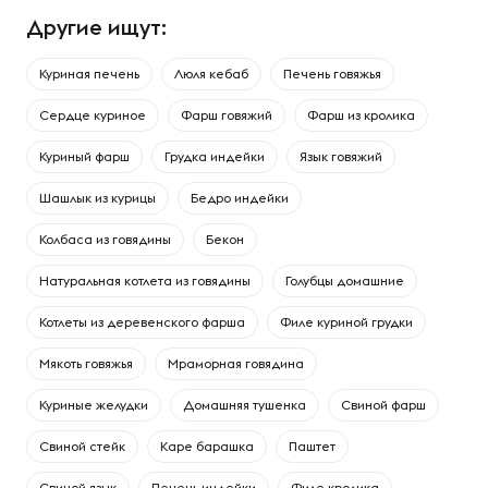
Другие ищут:
Куриная печень
Люля кебаб
Печень говяжья
Сердце куриное
Фарш говяжий
Фарш из кролика
Куриный фарш
Грудка индейки
Язык говяжий
Шашлык из курицы
Бедро индейки
Колбаса из говядины
Бекон
Натуральная котлета из говядины
Голубцы домашние
Котлеты из деревенского фарша
Филе куриной грудки
Мякоть говяжья
Мраморная говядина
Куриные желудки
Домашняя тушенка
Свиной фарш
Свиной стейк
Каре барашка
Паштет
Свиной язык
Печень индейки
Филе кролика