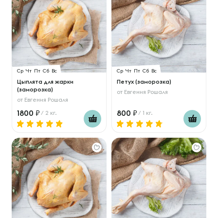
Ср
Чт
Пт
Сб
Вс
Ср
Чт
Пт
Сб
Вс
Цыплята для жарки
Петух (заморозка)
(заморозка)
от
Евгения Рошаля
от
Евгения Рошаля
1800
800
/ 2 кг.
/ 1 кг.