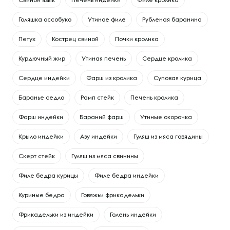
Голяшка оссобуко
Утиное филе
Рубленая баранина
Петух
Кострец свиной
Почки кролика
Курдючный жир
Утиная печень
Сердце кролика
Сердце индейки
Фарш из кролика
Суповая курица
Баранье седло
Рамп стейк
Печень кролика
Фарш индейки
Бараний фарш
Утиные окорочка
Крыло индейки
Азу индейки
Гуляш из мяса говядины
Скерт стейк
Гуляш из мяса свинины
Филе бедра курицы
Филе бедра индейки
Куриные бедра
Говяжьи фрикадельки
Фрикадельки из индейки
Голень индейки