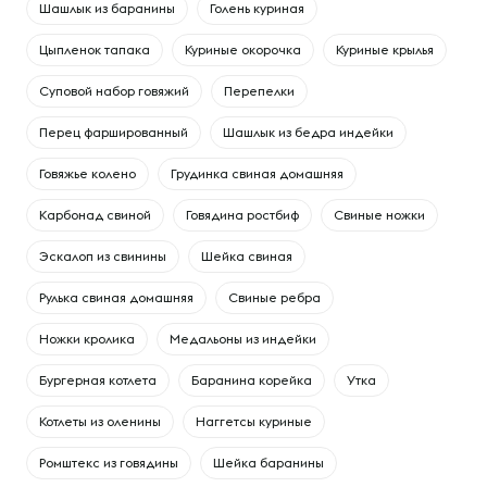
Шашлык из баранины
Голень куриная
Цыпленок тапака
Куриные окорочка
Куриные крылья
Суповой набор говяжий
Перепелки
Перец фаршированный
Шашлык из бедра индейки
Говяжье колено
Грудинка свиная домашняя
Карбонад свиной
Говядина ростбиф
Свиные ножки
Эскалоп из свинины
Шейка свиная
Рулька свиная домашняя
Свиные ребра
Ножки кролика
Медальоны из индейки
Бургерная котлета
Баранина корейка
Утка
Котлеты из оленины
Наггетсы куриные
Ромштекс из говядины
Шейка баранины