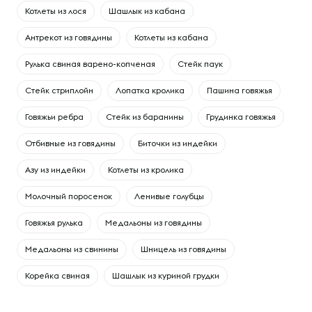
Котлеты из лося
Шашлык из кабана
Антрекот из говядины
Котлеты из кабана
Рулька свиная варено-копченая
Стейк паук
Стейк стриплойн
Лопатка кролика
Пашина говяжья
Говяжьи ребра
Cтейк из баранины
Грудинка говяжья
Отбивные из говядины
Биточки из индейки
Азу из индейки
Котлеты из кролика
Молочный поросенок
Ленивые голубцы
Говяжья рулька
Медальоны из говядины
Медальоны из свинины
Шницель из говядины
Корейка свиная
Шашлык из куриной грудки