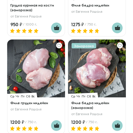
Грудка куриная на кости
Филе бедра индейки
(заморозка)
от
Евгения Рошаля
от
Евгения Рошаля
950
1275
/ 1000 г.
/ 750 г.
Заморозка
Ср
Чт
Пт
Сб
Вс
Ср
Чт
Пт
Сб
Вс
Филе грудки индейки
Филе бедра индейки
(заморозка)
от
Евгения Рошаля
от
Евгения Рошаля
1200
1200
/ 750 г.
/ 750 г.