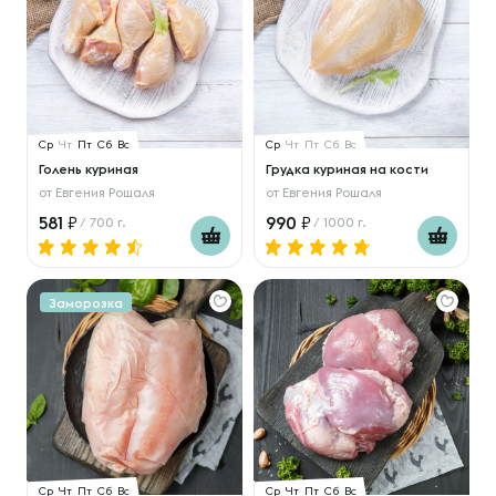
Ср
Чт
Пт
Сб
Вс
Ср
Чт
Пт
Сб
Вс
Голень куриная
Грудка куриная на кости
от
Евгения Рошаля
от
Евгения Рошаля
581
990
/ 700 г.
/ 1000 г.
Заморозка
Ср
Чт
Пт
Сб
Вс
Ср
Чт
Пт
Сб
Вс