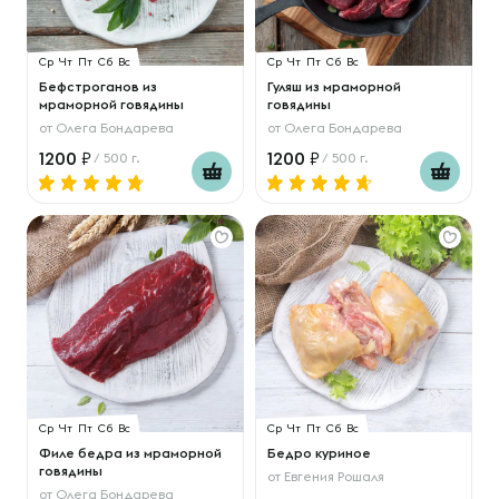
Ср
Чт
Пт
Сб
Вс
Ср
Чт
Пт
Сб
Вс
Бефстроганов из
Гуляш из мраморной
мраморной говядины
говядины
от
Олега Бондарева
от
Олега Бондарева
1200
1200
/ 500 г.
/ 500 г.
Ср
Чт
Пт
Сб
Вс
Ср
Чт
Пт
Сб
Вс
Филе бедра из мраморной
Бедро куриное
говядины
от
Евгения Рошаля
от
Олега Бондарева