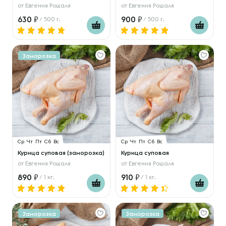
от
Евгения Рошаля
от
Евгения Рошаля
630
900
/ 500 г.
/ 500 г.
Заморозка
Ср
Чт
Пт
Сб
Вс
Ср
Чт
Пт
Сб
Вс
Курица суповая (заморозка)
Курица суповая
от
Евгения Рошаля
от
Евгения Рошаля
890
910
/ 1 кг.
/ 1 кг.
Заморозка
Заморозка