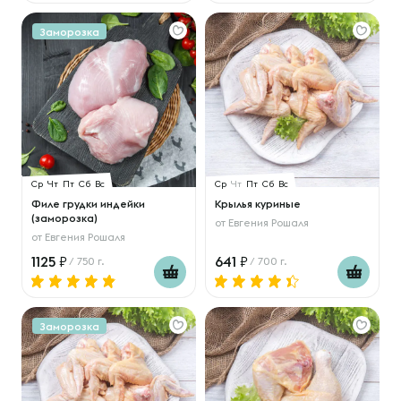
Заморозка
Ср
Чт
Пт
Сб
Вс
Ср
Чт
Пт
Сб
Вс
Филе грудки индейки
Крылья куриные
(заморозка)
от
Евгения Рошаля
от
Евгения Рошаля
1125
641
/ 750 г.
/ 700 г.
Заморозка