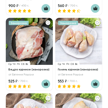
900
560
/ 450 г.
/ 700 г.
Заморозка
Заморозка
Ср
Чт
Пт
Сб
Вс
Ср
Чт
Пт
Сб
Вс
Бедро куриное (заморозка)
Голень куриная (заморозка)
от
Евгения Рошаля
от
Евгения Рошаля
525
553
/ 700 г.
/ 700 г.