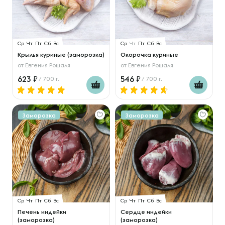
Ср
Чт
Пт
Сб
Вс
Ср
Чт
Пт
Сб
Вс
Крылья куриные (заморозка)
Окорочка куриные
от
Евгения Рошаля
от
Евгения Рошаля
623
546
/ 700 г.
/ 700 г.
Заморозка
Заморозка
Ср
Чт
Пт
Сб
Вс
Ср
Чт
Пт
Сб
Вс
Печень индейки
Сердце индейки
(заморозка)
(заморозка)