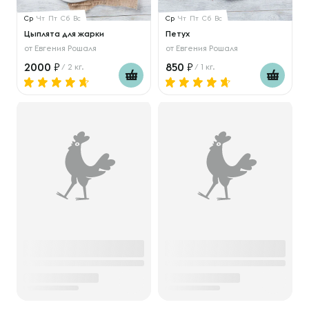
Ср
Чт
Пт
Сб
Вс
Ср
Чт
Пт
Сб
Вс
Цыплята для жарки
Петух
от
Евгения Рошаля
от
Евгения Рошаля
2000
850
/ 2 кг.
/ 1 кг.