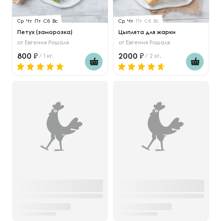
Ср
Чт
Пт
Сб
Вс
Ср
Чт
Пт
Сб
Вс
Петух (заморозка)
Цыплята для жарки
от
Евгения Рошаля
от
Евгения Рошаля
800
2000
/ 1 кг.
/ 2 кг.