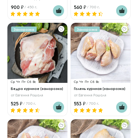
900
560
/ 450 г.
/ 700 г.
Заморозка
Заморозка
Ср
Чт
Пт
Сб
Вс
Ср
Чт
Пт
Сб
Вс
Бедро куриное (заморозка)
Голень куриная (заморозка)
от
Евгения Рошаля
от
Евгения Рошаля
525
553
/ 700 г.
/ 700 г.