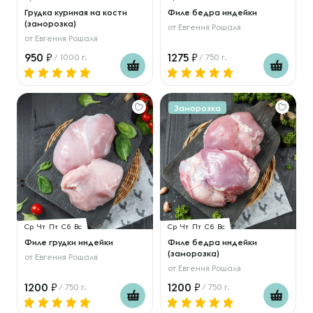
Грудка куриная на кости
Филе бедра индейки
(заморозка)
от
Евгения Рошаля
от
Евгения Рошаля
950
1275
/ 1000 г.
/ 750 г.
Заморозка
Ср
Чт
Пт
Сб
Вс
Ср
Чт
Пт
Сб
Вс
Филе грудки индейки
Филе бедра индейки
(заморозка)
от
Евгения Рошаля
от
Евгения Рошаля
1200
1200
/ 750 г.
/ 750 г.