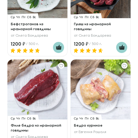
Ср
Чт
Пт
Сб
Вс
Ср
Чт
Пт
Сб
Вс
Бефстроганов из
Гуляш из мраморной
мраморной говядины
говядины
от
Олега Бондарева
от
Олега Бондарева
1200
1200
/ 500 г.
/ 500 г.
Ср
Чт
Пт
Сб
Вс
Ср
Чт
Пт
Сб
Вс
Филе бедра из мраморной
Бедро куриное
говядины
от
Евгения Рошаля
от
Олега Бондарева