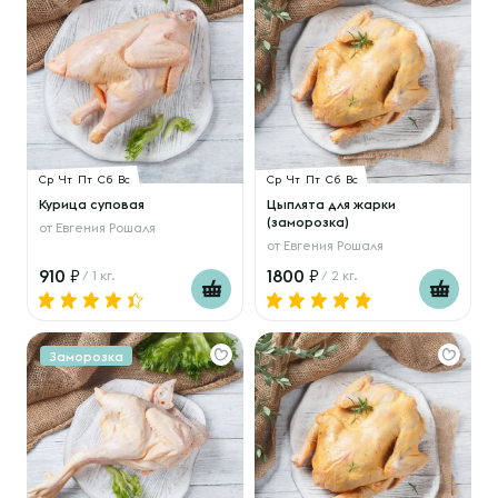
Ср
Чт
Пт
Сб
Вс
Ср
Чт
Пт
Сб
Вс
Курица суповая
Цыплята для жарки
(заморозка)
от
Евгения Рошаля
от
Евгения Рошаля
910
1800
/ 1 кг.
/ 2 кг.
Заморозка