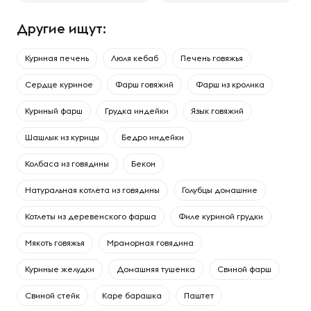
Другие ищут:
Куриная печень
Люля кебаб
Печень говяжья
Сердце куриное
Фарш говяжий
Фарш из кролика
Куриный фарш
Грудка индейки
Язык говяжий
Шашлык из курицы
Бедро индейки
Колбаса из говядины
Бекон
Натуральная котлета из говядины
Голубцы домашние
Котлеты из деревенского фарша
Филе куриной грудки
Мякоть говяжья
Мраморная говядина
Куриные желудки
Домашняя тушенка
Свиной фарш
Свиной стейк
Каре барашка
Паштет