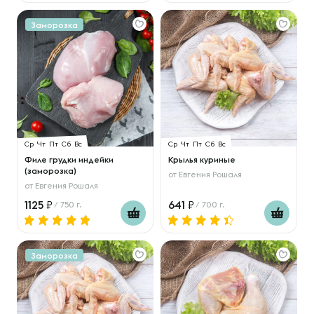
Заморозка
Ср
Чт
Пт
Сб
Вс
Ср
Чт
Пт
Сб
Вс
Филе грудки индейки
Крылья куриные
(заморозка)
от
Евгения Рошаля
от
Евгения Рошаля
1125
641
/ 750 г.
/ 700 г.
Заморозка