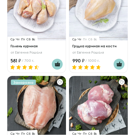
Ср
Чт
Пт
Сб
Вс
Ср
Чт
Пт
Сб
Вс
Голень куриная
Грудка куриная на кости
от
Евгения Рошаля
от
Евгения Рошаля
581
990
/ 700 г.
/ 1000 г.
Заморозка
Ср
Чт
Пт
Сб
Вс
Ср
Чт
Пт
Сб
Вс