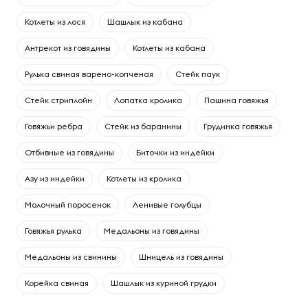
Котлеты из лося
Шашлык из кабана
Антрекот из говядины
Котлеты из кабана
Рулька свиная варено-копченая
Стейк паук
Стейк стриплойн
Лопатка кролика
Пашина говяжья
Говяжьи ребра
Cтейк из баранины
Грудинка говяжья
Отбивные из говядины
Биточки из индейки
Азу из индейки
Котлеты из кролика
Молочный поросенок
Ленивые голубцы
Говяжья рулька
Медальоны из говядины
Медальоны из свинины
Шницель из говядины
Корейка свиная
Шашлык из куриной грудки