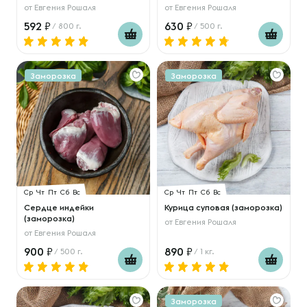
от
Евгения Рошаля
от
Евгения Рошаля
592
630
/ 800 г.
/ 500 г.
Заморозка
Заморозка
Ср
Чт
Пт
Сб
Вс
Ср
Чт
Пт
Сб
Вс
Сердце индейки
Курица суповая (заморозка)
(заморозка)
от
Евгения Рошаля
от
Евгения Рошаля
900
890
/ 500 г.
/ 1 кг.
Заморозка