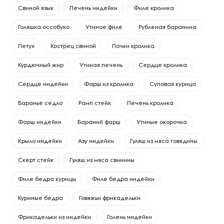
Свиной язык
Печень индейки
Филе кролика
Голяшка оссобуко
Утиное филе
Рубленая баранина
Петух
Кострец свиной
Почки кролика
Курдючный жир
Утиная печень
Сердце кролика
Сердце индейки
Фарш из кролика
Суповая курица
Баранье седло
Рамп стейк
Печень кролика
Фарш индейки
Бараний фарш
Утиные окорочка
Крыло индейки
Азу индейки
Гуляш из мяса говядины
Скерт стейк
Гуляш из мяса свинины
Филе бедра курицы
Филе бедра индейки
Куриные бедра
Говяжьи фрикадельки
Фрикадельки из индейки
Голень индейки