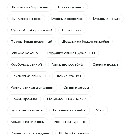
Шашлык из баранины
Голень куриная
Цыпленок тапака
Куриные окорочка
Куриные крылья
Суповой набор говяжий
Перепелки
Перец фаршированный
Шашлык из бедра индейки
Говяжье колено
Грудинка свиная домашняя
Карбонад свиной
Говядина ростбиф
Свиные ножки
Эскалоп из свинины
Шейка свиная
Рулька свиная домашняя
Свиные ребра
Ножки кролика
Медальоны из индейки
Бургерная котлета
Баранина корейка
Утка
Котлеты из оленины
Наггетсы куриные
Ромштекс из говядины
Шейка баранины