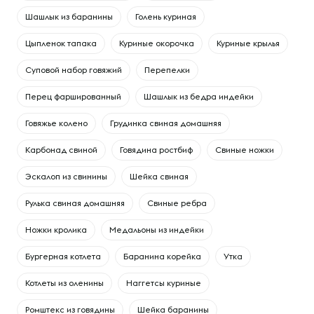
Шашлык из баранины
Голень куриная
Цыпленок тапака
Куриные окорочка
Куриные крылья
Суповой набор говяжий
Перепелки
Перец фаршированный
Шашлык из бедра индейки
Говяжье колено
Грудинка свиная домашняя
Карбонад свиной
Говядина ростбиф
Свиные ножки
Эскалоп из свинины
Шейка свиная
Рулька свиная домашняя
Свиные ребра
Ножки кролика
Медальоны из индейки
Бургерная котлета
Баранина корейка
Утка
Котлеты из оленины
Наггетсы куриные
Ромштекс из говядины
Шейка баранины