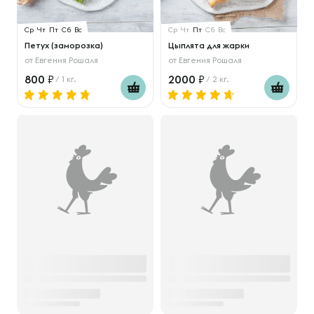
Ср
Чт
Пт
Сб
Вс
Ср
Чт
Пт
Сб
Вс
Петух (заморозка)
Цыплята для жарки
от
Евгения Рошаля
от
Евгения Рошаля
800
2000
/ 1 кг.
/ 2 кг.