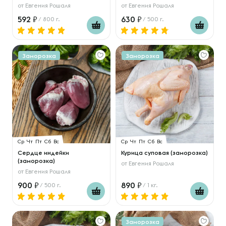
от
Евгения Рошаля
от
Евгения Рошаля
592
630
/ 800 г.
/ 500 г.
Заморозка
Заморозка
Ср
Чт
Пт
Сб
Вс
Ср
Чт
Пт
Сб
Вс
Сердце индейки
Курица суповая (заморозка)
(заморозка)
от
Евгения Рошаля
от
Евгения Рошаля
900
890
/ 500 г.
/ 1 кг.
Заморозка