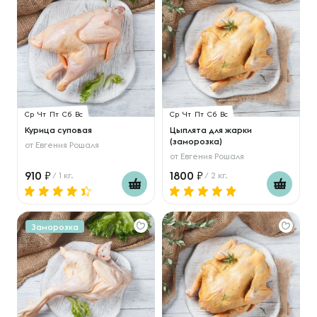
Ср
Чт
Пт
Сб
Вс
Ср
Чт
Пт
Сб
Вс
Курица суповая
Цыплята для жарки
(заморозка)
от
Евгения Рошаля
от
Евгения Рошаля
910
1800
/ 1 кг.
/ 2 кг.
Заморозка