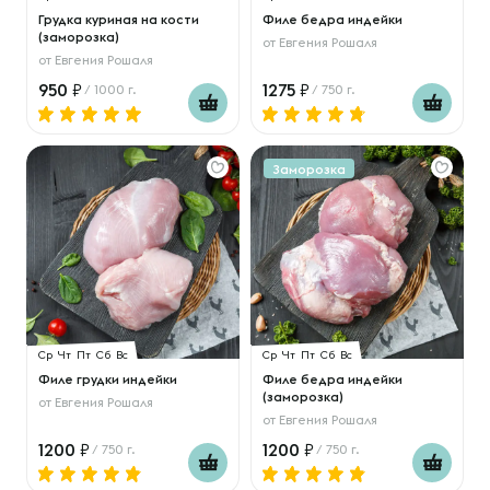
Грудка куриная на кости
Филе бедра индейки
(заморозка)
от
Евгения Рошаля
от
Евгения Рошаля
950
1275
/ 1000 г.
/ 750 г.
Заморозка
Ср
Чт
Пт
Сб
Вс
Ср
Чт
Пт
Сб
Вс
Филе грудки индейки
Филе бедра индейки
(заморозка)
от
Евгения Рошаля
от
Евгения Рошаля
1200
1200
/ 750 г.
/ 750 г.