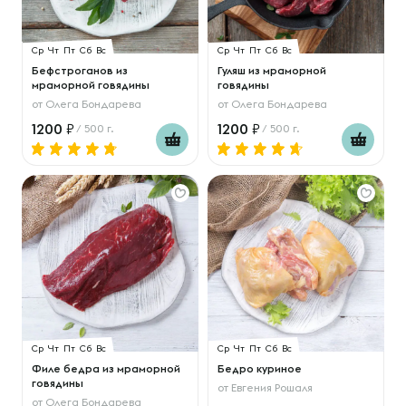
Ср
Чт
Пт
Сб
Вс
Ср
Чт
Пт
Сб
Вс
Бефстроганов из
Гуляш из мраморной
мраморной говядины
говядины
от
Олега Бондарева
от
Олега Бондарева
1200
1200
/ 500 г.
/ 500 г.
Ср
Чт
Пт
Сб
Вс
Ср
Чт
Пт
Сб
Вс
Филе бедра из мраморной
Бедро куриное
говядины
от
Евгения Рошаля
от
Олега Бондарева