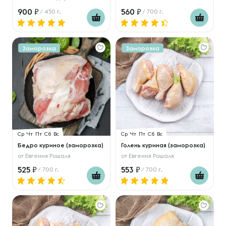
900
560
/ 450 г.
/ 700 г.
Заморозка
Заморозка
Ср
Чт
Пт
Сб
Вс
Ср
Чт
Пт
Сб
Вс
Бедро куриное (заморозка)
Голень куриная (заморозка)
от
Евгения Рошаля
от
Евгения Рошаля
525
553
/ 700 г.
/ 700 г.