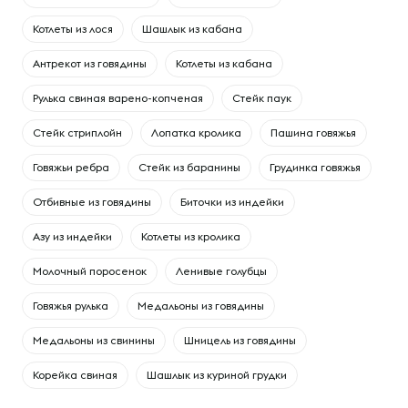
Котлеты из лося
Шашлык из кабана
Антрекот из говядины
Котлеты из кабана
Рулька свиная варено-копченая
Стейк паук
Стейк стриплойн
Лопатка кролика
Пашина говяжья
Говяжьи ребра
Cтейк из баранины
Грудинка говяжья
Отбивные из говядины
Биточки из индейки
Азу из индейки
Котлеты из кролика
Молочный поросенок
Ленивые голубцы
Говяжья рулька
Медальоны из говядины
Медальоны из свинины
Шницель из говядины
Корейка свиная
Шашлык из куриной грудки