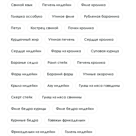
Свиной язык
Печень индейки
Филе кролика
Голяшка оссобуко
Утиное филе
Рубленая баранина
Петух
Кострец свиной
Почки кролика
Курдючный жир
Утиная печень
Сердце кролика
Сердце индейки
Фарш из кролика
Суповая курица
Баранье седло
Рамп стейк
Печень кролика
Фарш индейки
Бараний фарш
Утиные окорочка
Крыло индейки
Азу индейки
Гуляш из мяса говядины
Скерт стейк
Гуляш из мяса свинины
Филе бедра курицы
Филе бедра индейки
Куриные бедра
Говяжьи фрикадельки
Фрикадельки из индейки
Голень индейки