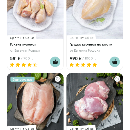
Ср
Чт
Пт
Сб
Вс
Ср
Чт
Пт
Сб
Вс
Голень куриная
Грудка куриная на кости
от
Евгения Рошаля
от
Евгения Рошаля
581
990
/ 700 г.
/ 1000 г.
Заморозка
Ср
Чт
Пт
Сб
Вс
Ср
Чт
Пт
Сб
Вс