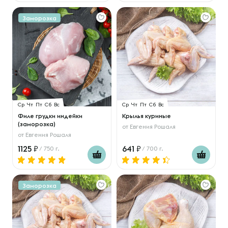
Заморозка
Ср
Чт
Пт
Сб
Вс
Ср
Чт
Пт
Сб
Вс
Филе грудки индейки
Крылья куриные
(заморозка)
от
Евгения Рошаля
от
Евгения Рошаля
1125
641
/ 750 г.
/ 700 г.
Заморозка