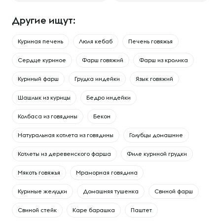
Другие ищут:
Куриная печень
Люля кебаб
Печень говяжья
Сердце куриное
Фарш говяжий
Фарш из кролика
Куриный фарш
Грудка индейки
Язык говяжий
Шашлык из курицы
Бедро индейки
Колбаса из говядины
Бекон
Натуральная котлета из говядины
Голубцы домашние
Котлеты из деревенского фарша
Филе куриной грудки
Мякоть говяжья
Мраморная говядина
Куриные желудки
Домашняя тушенка
Свиной фарш
Свиной стейк
Каре барашка
Паштет